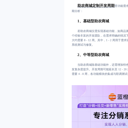
助农商城定制开发周期
受功能需
期分析：
1、基础型助农商城
若助农商城仅需实现基础功能，如商品
个经验丰富的开发团队，在需求明确的情况
大约需要 8 - 12 周。其中，1 - 2 周用于需求
系统测试与修复。
2、中等型助农商城
当助农商城除基础功能外，还需增加特
发复杂度提升。开发周期可能延长至 12 -
需要 4 - 8 周，各功能模块的集成与联调测