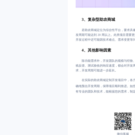
3、复杂型助农商城
若助农商城定位为综合性平台，要求具
发周期可能达到 20 周以上。此类项目需要更
开发过程中还可能因技术难点、需求变更等
4、其他影响因素
除功能需求外，开发团队的规模与经验
稿反馈、测试验收的响应速度，都会对开发
求，开发周期可能进一步延长。
在实际的助农商城定制开发项目中，各
确地预估开发周期，保障项目顺利推进。如
有专业的团队和技术，能根据您的需求，制